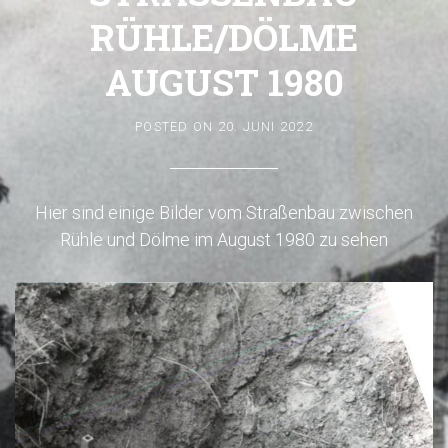
ÜHLE/DÖLME A
UGUST 1980
POSTED ON
20. JUNI 2022
Hier sind einige Bilder vom Straßenbau zwischen
Rühle und Dölme im August 1980 zu sehen