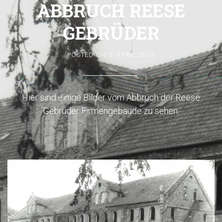
ABBRUCH REESE
GEBRÜDER
POSTED ON
3. APRIL 2016
Hier sind einige Bilder vom Abbruch der Reese
Gebrüder Firmengebäude zu sehen.