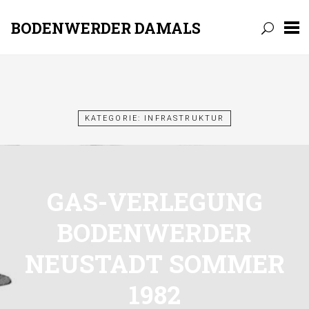
BODENWERDER DAMALS
Skip
to
content
KATEGORIE:
INFRASTRUKTUR
GAS-VERLEGUNG
BODENWERDER
NEUSTADT SOMMER
1982