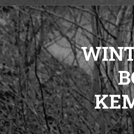
WIN
B
KEM