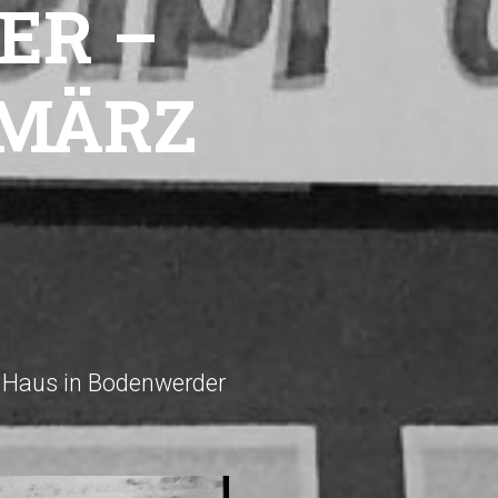
ER –
 MÄRZ
 Haus in Bodenwerder