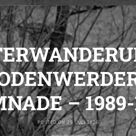
TERWANDERU
ODENWERDER
NADE – 1989-
POSTED ON
29. JULI 2026