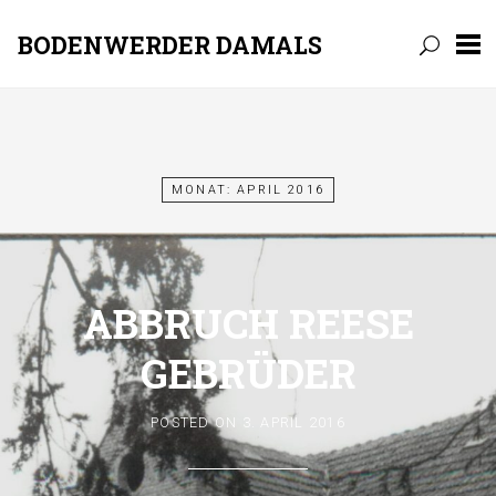
BODENWERDER DAMALS
Skip
to
content
MONAT:
APRIL 2016
ABBRUCH REESE
GEBRÜDER
POSTED ON
3. APRIL 2016